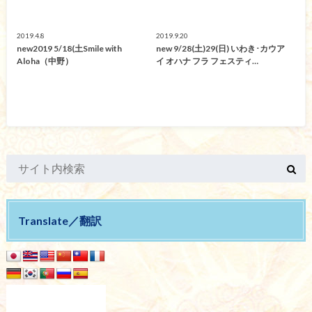
2019.4.8
2019.9.20
new2019 5/18(土Smile with
new 9/28(土)29(日) いわき･カウア
Aloha（中野）
イ オハナ フラ フェスティ…
Translate／翻訳