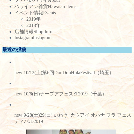
プナヘレハワイ
About
ハワイアン雑貨
Hawaian Items
イベント情報
Events
2019年
2018年
店舗情報
Shop Info
Instagram
Instagram
最近の投稿
new 10/12(土)第6回DonDonHulaFestival（埼玉）
new 10/6(日)ナープアフェスタ2019（千葉）
new 9/28(土)29(日) いわき･カウアイ オハナ フラ フェス
ティバル2019