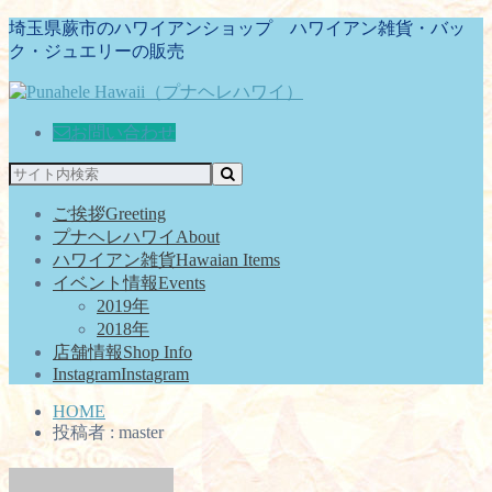
埼玉県蕨市のハワイアンショップ ハワイアン雑貨・バッ
ク・ジュエリーの販売
お問い合わせ
ご挨拶
Greeting
プナヘレハワイ
About
ハワイアン雑貨
Hawaian Items
イベント情報
Events
2019年
2018年
店舗情報
Shop Info
Instagram
Instagram
HOME
投稿者 : master