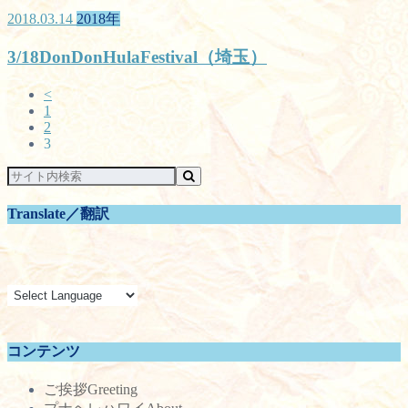
2018.03.14
2018年
3/18DonDonHulaFestival（埼玉）
<
1
2
3
Translate／翻訳
コンテンツ
ご挨拶
Greeting