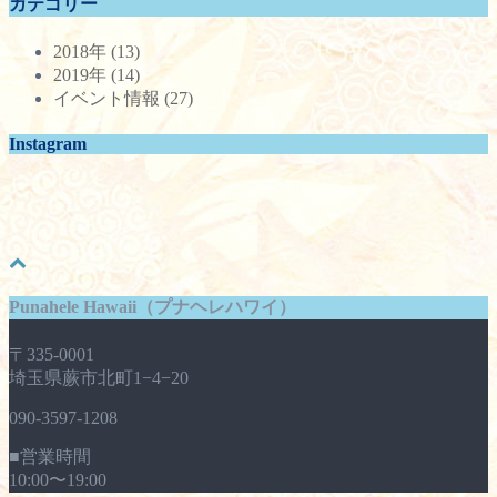
カテゴリー
カ
イ
2018年
(13)
ブ
2019年
(14)
イベント情報
(27)
Instagram
Punahele Hawaii（プナヘレハワイ）
〒335-0001
埼玉県蕨市北町1−4−20
090-3597-1208
■営業時間
10:00〜19:00